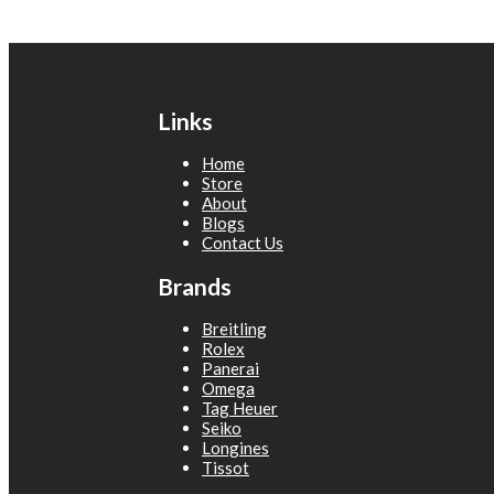
Links
Home
Store
About
Blogs
Contact Us
Brands
Breitling
Rolex
Panerai
Omega
Tag Heuer
Seiko
Longines
Tissot