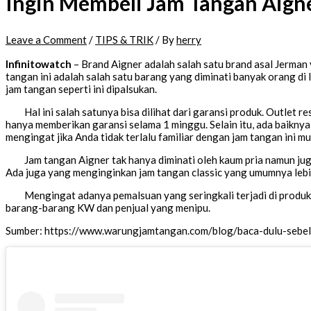
Ingin Membeli Jam Tangan Aigne
Leave a Comment
/
TIPS & TRIK
/ By
herry
Infinitowatch
– Brand Aigner adalah salah satu brand asal Jerman y
tangan ini adalah salah satu barang yang diminati banyak orang d
jam tangan seperti ini dipalsukan.
Hal ini salah satunya bisa dilihat dari garansi produk. Outle
hanya memberikan garansi selama 1 minggu. Selain itu, ada baiknya 
mengingat jika Anda tidak terlalu familiar dengan jam tangan ini m
Jam tangan Aigner tak hanya diminati oleh kaum pria namun jug
Ada juga yang menginginkan jam tangan classic yang umumnya lebih 
Mengingat adanya pemalsuan yang seringkali terjadi di produk-
barang-barang KW dan penjual yang menipu.
Sumber: https://www.warungjamtangan.com/blog/baca-dulu-sebe