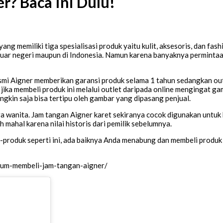
r? Baca Ini Dulu!
ang memiliki tiga spesialisasi produk yaitu kulit, aksesoris, dan fas
i luar negeri maupun di Indonesia. Namun karena banyaknya permint
t resmi Aigner memberikan garansi produk selama 1 tahun sedangkan o
jika membeli produk ini melalui outlet daripada online mengingat gam
ungkin saja bisa tertipu oleh gambar yang dipasang penjual.
a wanita. Jam tangan Aigner karet sekiranya cocok digunakan untuk 
mahal karena nilai historis dari pemilik sebelumnya.
produk seperti ini, ada baiknya Anda menabung dan membeli produk ja
lum-membeli-jam-tangan-aigner/