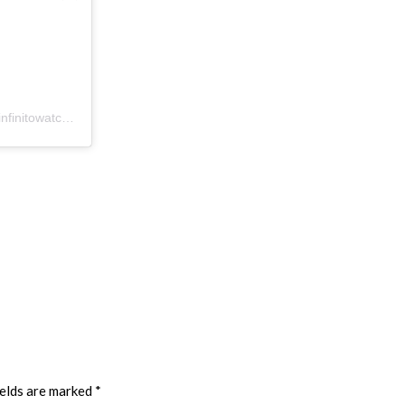
A post shared by INFINITOWATCH | Vintage & Luxury Watches (@infinitowatch.id)
ields are marked
*