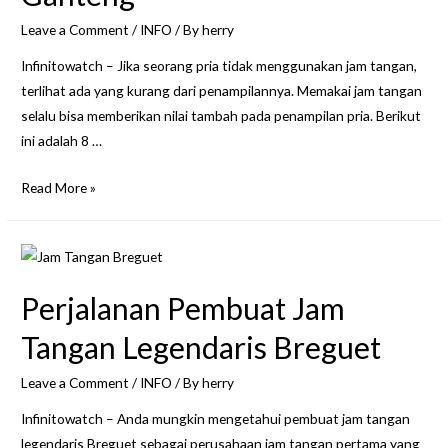
Dunia
Leave a Comment
/
INFO
/ By
herry
Infinitowatch – Jika seorang pria tidak menggunakan jam tangan,
terlihat ada yang kurang dari penampilannya. Memakai jam tangan
selalu bisa memberikan nilai tambah pada penampilan pria. Berikut
ini adalah 8 …
8
Read More »
Alasan
Pria
yang
Memakai
Perjalanan Pembuat Jam
Jam
Tangan
Tangan Legendaris Breguet
Terlihat
Leave a Comment
/
INFO
/ By
herry
Lebih
Ganteng
Infinitowatch – Anda mungkin mengetahui pembuat jam tangan
legendaris Breguet sebagai perusahaan jam tangan pertama yang