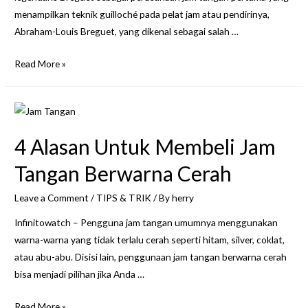
menampilkan teknik guilloché pada pelat jam atau pendirinya,
Abraham-Louis Breguet, yang dikenal sebagai salah …
Perjalanan
Read More »
Pembuat
Jam
Tangan
Legendaris
4 Alasan Untuk Membeli Jam
Breguet
Tangan Berwarna Cerah
Leave a Comment
/
TIPS & TRIK
/ By
herry
Infinitowatch – Pengguna jam tangan umumnya menggunakan
warna-warna yang tidak terlalu cerah seperti hitam, silver, coklat,
atau abu-abu. Disisi lain, penggunaan jam tangan berwarna cerah
bisa menjadi pilihan jika Anda …
4
Read More »