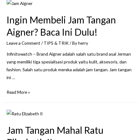
Menandai
Eksistensi
Ingin Membeli Jam Tangan
Longines
Selama
Aigner? Baca Ini Dulu!
190
Leave a Comment
/
TIPS & TRIK
/ By
herry
Tahun
Infinitowatch – Brand Aigner adalah salah satu brand asal Jerman
yang memiliki tiga spesialisasi produk yaitu kulit, aksesoris, dan
fashion. Salah satu produk mereka adalah jam tangan. Jam tangan
ini …
Ingin
Read More »
Membeli
Jam
Tangan
Aigner?
Jam Tangan Mahal Ratu
Baca
Ini