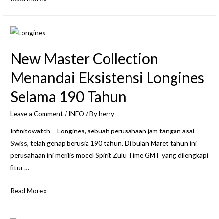
Alasan
Untuk
Membeli
Jam
New Master Collection
Tangan
Berwarna
Menandai Eksistensi Longines
Cerah
Selama 190 Tahun
Leave a Comment
/
INFO
/ By
herry
Infinitowatch – Longines, sebuah perusahaan jam tangan asal
Swiss, telah genap berusia 190 tahun. Di bulan Maret tahun ini,
perusahaan ini merilis model Spirit Zulu Time GMT yang dilengkapi
fitur …
New
Read More »
Master
Collection