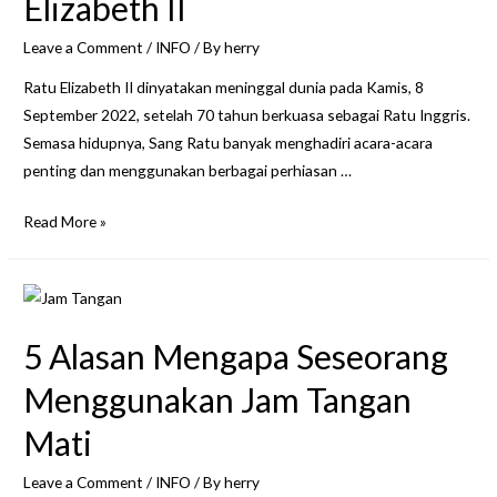
Elizabeth II
Dulu!
Leave a Comment
/
INFO
/ By
herry
Ratu Elizabeth II dinyatakan meninggal dunia pada Kamis, 8
September 2022, setelah 70 tahun berkuasa sebagai Ratu Inggris.
Semasa hidupnya, Sang Ratu banyak menghadiri acara-acara
penting dan menggunakan berbagai perhiasan …
Jam
Read More »
Tangan
Mahal
Ratu
Elizabeth
5 Alasan Mengapa Seseorang
II
Menggunakan Jam Tangan
Mati
Leave a Comment
/
INFO
/ By
herry