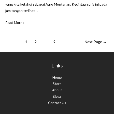
yang kita ketahui sebagai Auro Montanari. Kecintaan pria ini pada
jam tangan terlihat …
Kisah
Read More »
John
Goldberger,
Posts
Kolektor
1
2
…
9
Next Page
→
pagination
Jam
Tangan
Vintage
Links
Terbanyak
Di
Home
Dunia
Store
About
Blogs
Contact Us