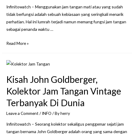
Infinitowatch – Menggunakan jam tangan mati atau yang sudah
tidak berfungsi adalah sebuah kebiasaan yang seringkali menarik
perhatian. Hal ini lumrah terjadi namun memang fungsi jam tangan
sebagai penanda waktu …
5
Read More »
Alasan
Mengapa
Seseorang
Menggunakan
Kisah John Goldberger,
Jam
Tangan
Kolektor Jam Tangan Vintage
Mati
Terbanyak Di Dunia
Leave a Comment
/
INFO
/ By
herry
Infinitowatch – Seorang kolektor sekaligus penggemar sejati jam
tangan bernama John Goldberger adalah orang yang sama dengan