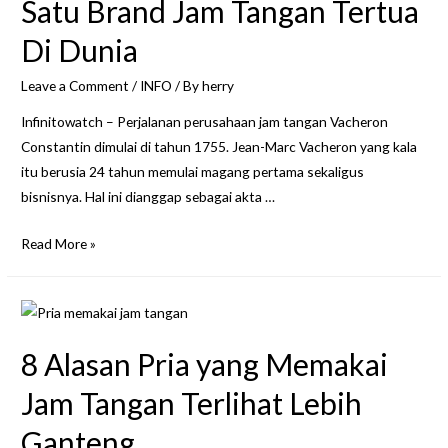
Satu Brand Jam Tangan Tertua
Di Dunia
Leave a Comment
/
INFO
/ By
herry
Infinitowatch – Perjalanan perusahaan jam tangan Vacheron
Constantin dimulai di tahun 1755. Jean-Marc Vacheron yang kala
itu berusia 24 tahun memulai magang pertama sekaligus
bisnisnya. Hal ini dianggap sebagai akta …
Vacheron
Read More »
Constantin,
Salah
Satu
Brand
8 Alasan Pria yang Memakai
Jam
Tangan
Jam Tangan Terlihat Lebih
Tertua
Ganteng
Di